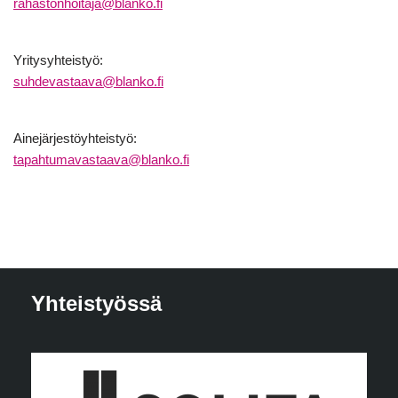
rahastonhoitaja@blanko.fi
Yritysyhteistyö:
suhdevastaava@blanko.fi
Ainejärjestöyhteistyö:
tapahtumavastaava@blanko.fi
Yhteistyössä