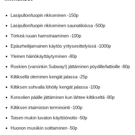
Lasipullon/tuopin rikkominen -150p
Lasipullon/tuopin rikkominen saunatiloissa -500p
Törkeä ruuan hamstraaminen -100p
Epäurheilijamainen käytös yritysesittelyissä -1000p
Yleinen häiriökäyttäytyminen -80p
Roskien (varsinkin Subway!) jättäminen pöydille/lattioille -80p
Kiltiksellä oleminen kengät jalassa -25p
Kiltiksen sohvalla löhöily kengät jalassa -100p
Konsolien päälle jättäminen kun lähtee kiltikseltä -80p
Kiltiksen irtaimiston terminointi -100p
Toisen mukin luvaton käyttöönotto -50p
Huonon musiikin soittaminen -50p