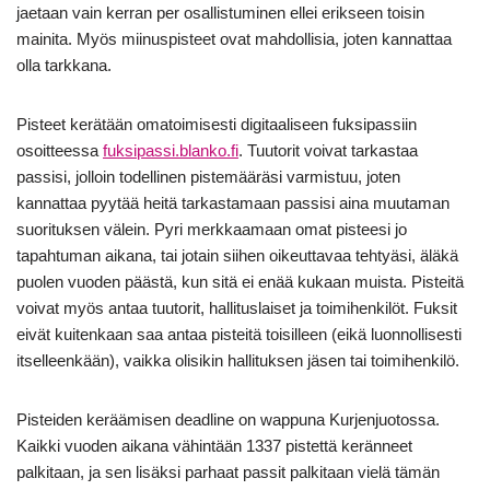
jaetaan vain kerran per osallistuminen ellei erikseen toisin
mainita. Myös miinuspisteet ovat mahdollisia, joten kannattaa
olla tarkkana.
Pisteet kerätään omatoimisesti digitaaliseen fuksipassiin
osoitteessa
fuksipassi.blanko.fi
. Tuutorit voivat tarkastaa
passisi, jolloin todellinen pistemääräsi varmistuu, joten
kannattaa pyytää heitä tarkastamaan passisi aina muutaman
suorituksen välein. Pyri merkkaamaan omat pisteesi jo
tapahtuman aikana, tai jotain siihen oikeuttavaa tehtyäsi, äläkä
puolen vuoden päästä, kun sitä ei enää kukaan muista. Pisteitä
voivat myös antaa tuutorit, hallituslaiset ja toimihenkilöt. Fuksit
eivät kuitenkaan saa antaa pisteitä toisilleen (eikä luonnollisesti
itselleenkään), vaikka olisikin hallituksen jäsen tai toimihenkilö.
Pisteiden keräämisen deadline on wappuna Kurjenjuotossa.
Kaikki vuoden aikana vähintään 1337 pistettä keränneet
palkitaan, ja sen lisäksi parhaat passit palkitaan vielä tämän