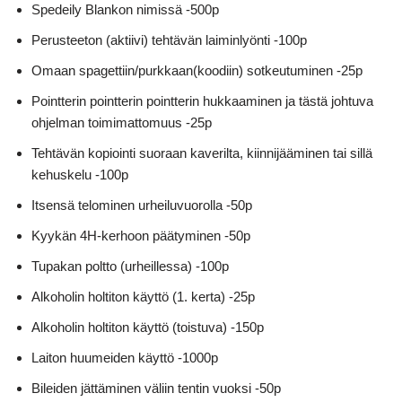
Spedeily Blankon nimissä -500p
Perusteeton (aktiivi) tehtävän laiminlyönti -100p
Omaan spagettiin/purkkaan(koodiin) sotkeutuminen -25p
Pointterin pointterin pointterin hukkaaminen ja tästä johtuva
ohjelman toimimattomuus -25p
Tehtävän kopiointi suoraan kaverilta, kiinnijääminen tai sillä
kehuskelu -100p
Itsensä telominen urheiluvuorolla -50p
Kyykän 4H-kerhoon päätyminen -50p
Tupakan poltto (urheillessa) -100p
Alkoholin holtiton käyttö (1. kerta) -25p
Alkoholin holtiton käyttö (toistuva) -150p
Laiton huumeiden käyttö -1000p
Bileiden jättäminen väliin tentin vuoksi -50p