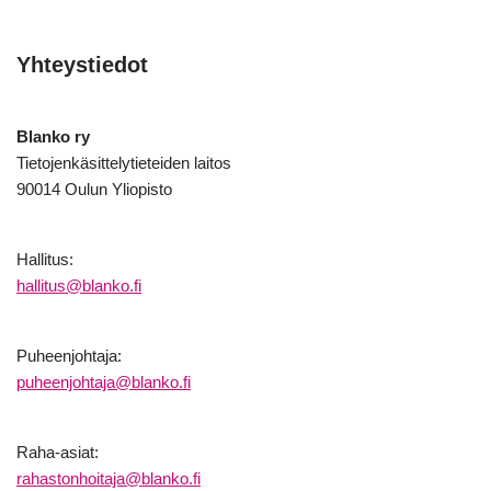
Yhteystiedot
Blanko ry
Tietojenkäsittelytieteiden laitos
90014 Oulun Yliopisto
Hallitus:
hallitus@blanko.fi
Puheenjohtaja:
puheenjohtaja@blanko.fi
Raha-asiat:
rahastonhoitaja@blanko.fi