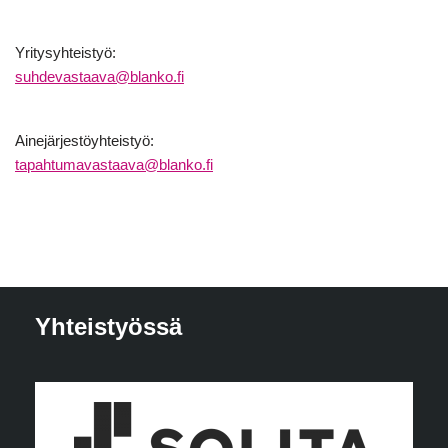
Yritysyhteistyö:
suhdevastaava@blanko.fi
Ainejärjestöyhteistyö:
tapahtumavastaava@blanko.fi
Yhteistyössä