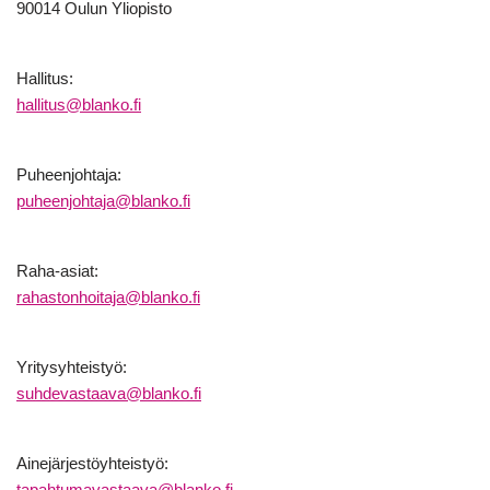
90014 Oulun Yliopisto
Hallitus:
hallitus@blanko.fi
Puheenjohtaja:
puheenjohtaja@blanko.fi
Raha-asiat:
rahastonhoitaja@blanko.fi
Yritysyhteistyö:
suhdevastaava@blanko.fi
Ainejärjestöyhteistyö:
tapahtumavastaava@blanko.fi