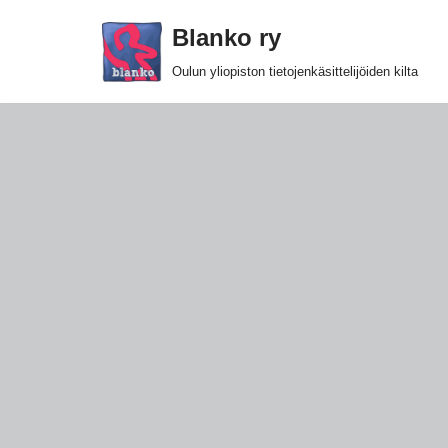
Blanko ry
Siirry
Oulun yliopiston tietojenkäsittelijöiden kilta
suoraan
sisältöön