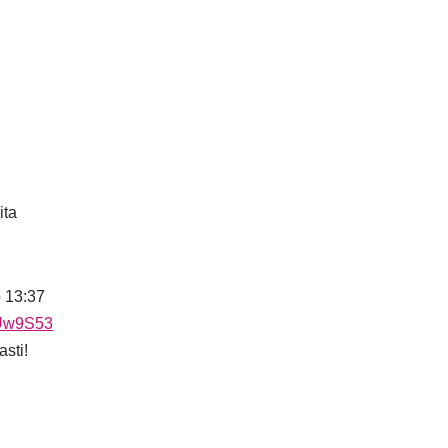
ita
o 13:37
oUw9S53
sti!