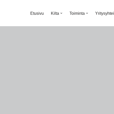
Etusivu
Kilta
Toiminta
Yritysyhte