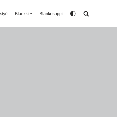
istyö
Blankki
Blankosoppi