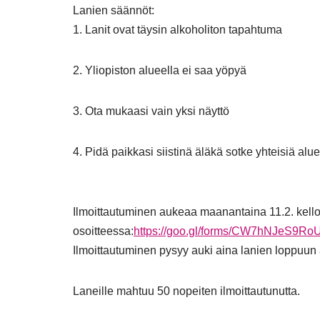
Lanien säännöt:
1. Lanit ovat täysin alkoholiton tapahtuma
2. Yliopiston alueella ei saa yöpyä
3. Ota mukaasi vain yksi näyttö
4. Pidä paikkasi siistinä äläkä sotke yhteisiä alue
Ilmoittautuminen aukeaa maanantaina 11.2. kell
osoitteessa:
https://goo.gl/forms/CW7hNJeS9R
Ilmoittautuminen pysyy auki aina lanien loppuun a
Laneille mahtuu 50 nopeiten ilmoittautunutta.