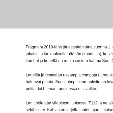
Fragment 2019-lanit järjestetään tänä vuonna 1. 
jokaisella laukauksella päähän (koodeilla), ketk
kombot ja kenellä on rumin custom hahmo Soul C
Laneilla järjestetään useampia compoja (turnauksia)
haluavat pelata. Suosituimpiin turnauksiin on luv
pelitaidot hieman ruosteessa olisivatkin.
Lanit pidetään yliopiston luokassa IT112 ja ne alk
sekä mikro. Kahvia on tarjolla lanien ajan ilmaise