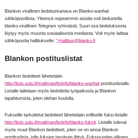
Blankon virallinen tiedotuskanava on Blanko-wanhat
sähköpostilista. Yleensä nopeammin asioita voit tiedustella
blanko.virallinen Telegram ryhmästä. Suuri osa tiedotuksesta
löytyy myös muusta sosiaalisesta mediasta. Voit myös laittaa
sähköpostia hallitukselle:
">
hallitus@blanko.fi
Blankon postituslistat
Blankon tiedotteet lähetetään
http://lists.oulu.fi/mailman/listinfo/blanko-wanhat
postituslistalle.
Listalle laitetaan myös tiedotteita työpaikosta ja Blankon
tapahtumista, joten olehan kuulolla.
Fukseille tarkoitetut tiedotteet lähetetään erilliselle fuksi-listalle
http://lists.oulu.fi/mailman/listinfo/blanko-fuksit
. Listalle tulevat
myös muut Blankon tiedotteet, joten se on ainoa Blankon
postituslista, jolle fuksien tarvitsee liittyä. Fuksivuoden jälkeen