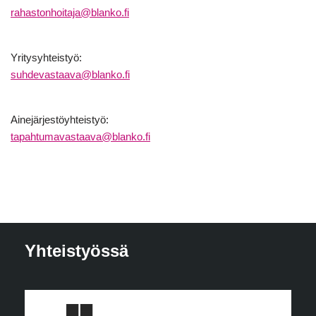
rahastonhoitaja@blanko.fi
Yritysyhteistyö:
suhdevastaava@blanko.fi
Ainejärjestöyhteistyö:
tapahtumavastaava@blanko.fi
Yhteistyössä