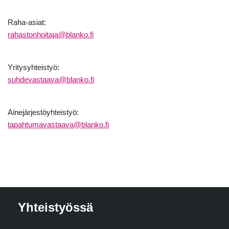
Raha-asiat:
rahastonhoitaja@blanko.fi
Yritysyhteistyö:
suhdevastaava@blanko.fi
Ainejärjestöyhteistyö:
tapahtumavastaava@blanko.fi
Yhteistyössä