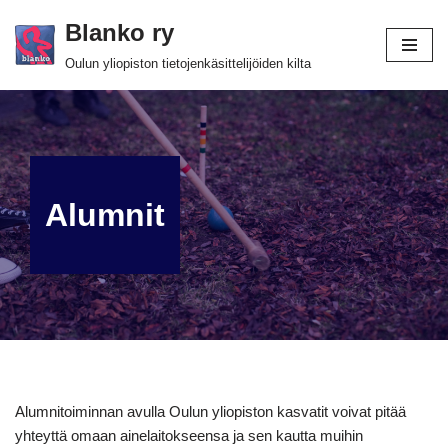
Blanko ry
Siirry
Oulun yliopiston tietojenkäsittelijöiden kilta
suoraan
sisältöön
Alumnit
Alumnitoiminnan avulla Oulun yliopiston kasvatit voivat pitää
yhteyttä omaan ainelaitokseensa ja sen kautta muihin