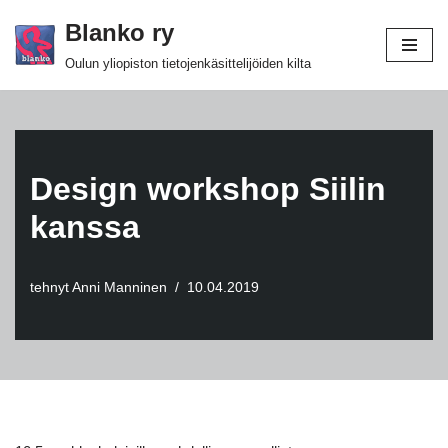
Blanko ry
Siirry
Oulun yliopiston tietojenkäsittelijöiden kilta
suoraan
sisältöön
Design workshop Siilin
kanssa
tehnyt
Anni Manninen
10.04.2019