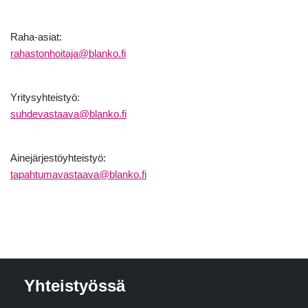
Raha-asiat:
rahastonhoitaja@blanko.fi
Yritysyhteistyö:
suhdevastaava@blanko.fi
Ainejärjestöyhteistyö:
tapahtumavastaava@blanko.fi
Yhteistyössä