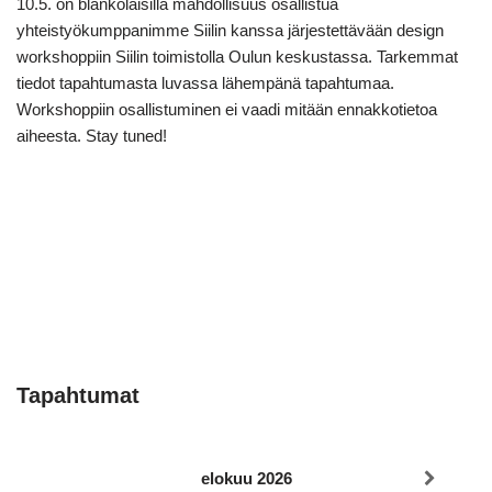
10.5. on blankolaisilla mahdollisuus osallistua
yhteistyökumppanimme Siilin kanssa järjestettävään design
workshoppiin Siilin toimistolla Oulun keskustassa. Tarkemmat
tiedot tapahtumasta luvassa lähempänä tapahtumaa.
Workshoppiin osallistuminen ei vaadi mitään ennakkotietoa
aiheesta. Stay tuned!
Tapahtumat
elokuu 2026