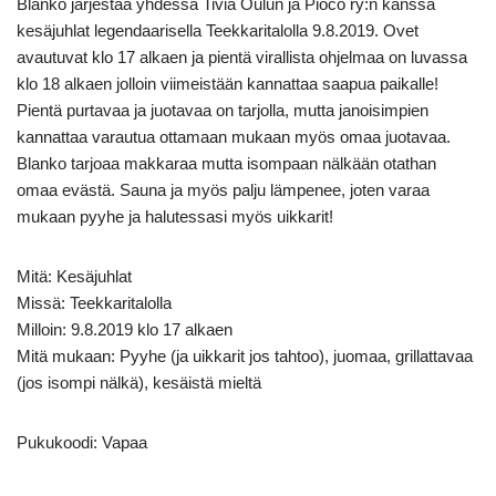
Blanko järjestää yhdessä Tivia Oulun ja Pioco ry:n kanssa
kesäjuhlat legendaarisella Teekkaritalolla 9.8.2019. Ovet
avautuvat klo 17 alkaen ja pientä virallista ohjelmaa on luvassa
klo 18 alkaen jolloin viimeistään kannattaa saapua paikalle!
Pientä purtavaa ja juotavaa on tarjolla, mutta janoisimpien
kannattaa varautua ottamaan mukaan myös omaa juotavaa.
Blanko tarjoaa makkaraa mutta isompaan nälkään otathan
omaa evästä. Sauna ja myös palju lämpenee, joten varaa
mukaan pyyhe ja halutessasi myös uikkarit!
Mitä: Kesäjuhlat
Missä: Teekkaritalolla
Milloin: 9.8.2019 klo 17 alkaen
Mitä mukaan: Pyyhe (ja uikkarit jos tahtoo), juomaa, grillattavaa
(jos isompi nälkä), kesäistä mieltä
Pukukoodi: Vapaa