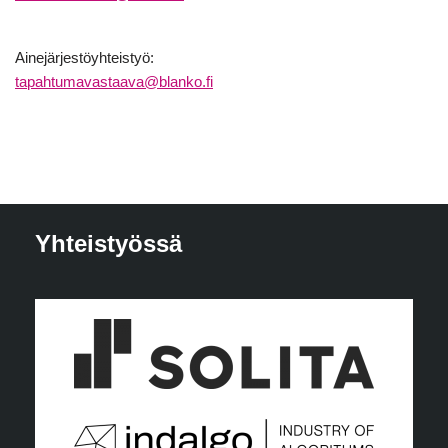
Ainejärjestöyhteistyö:
tapahtumavastaava@blanko.fi
Yhteistyössä