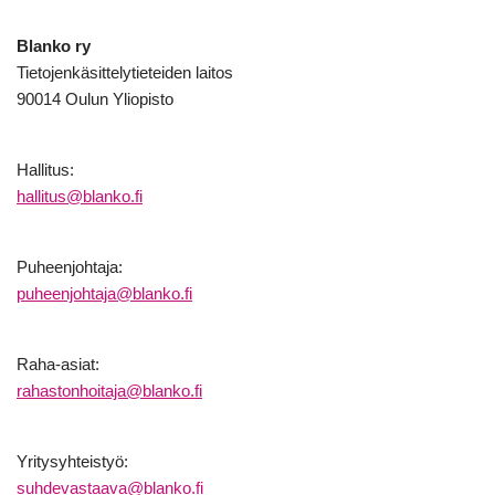
Blanko ry
Tietojenkäsittelytieteiden laitos
90014 Oulun Yliopisto
Hallitus:
hallitus@blanko.fi
Puheenjohtaja:
puheenjohtaja@blanko.fi
Raha-asiat:
rahastonhoitaja@blanko.fi
Yritysyhteistyö:
suhdevastaava@blanko.fi