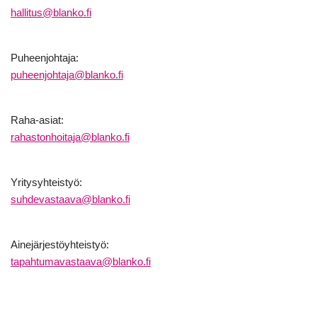
hallitus@blanko.fi
Puheenjohtaja:
puheenjohtaja@blanko.fi
Raha-asiat:
rahastonhoitaja@blanko.fi
Yritysyhteistyö:
suhdevastaava@blanko.fi
Ainejärjestöyhteistyö:
tapahtumavastaava@blanko.fi