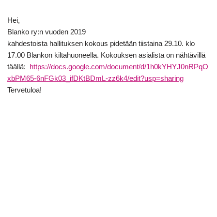
Hei,
Blanko ry:n vuoden 2019
kahdestoista hallituksen kokous pidetään tiistaina 29.10. klo
17.00 Blankon kiltahuoneella. Kokouksen asialista on nähtävillä
täällä:
https://docs.google.com/document/d/1h0kYHYJ0nRPqO
xbPM65-6nFGk03_ifDKtBDmL-zz6k4/edit?usp=sharing
Tervetuloa!