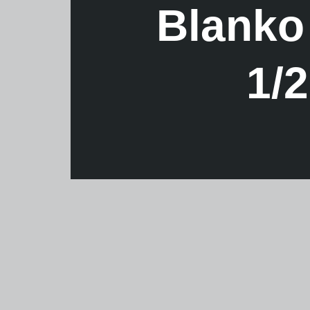
Blanko
1/