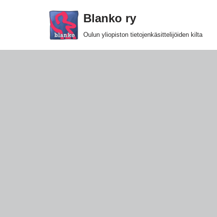
Blanko ry
Siirry
Oulun yliopiston tietojenkäsittelijöiden kilta
suoraan
sisältöön