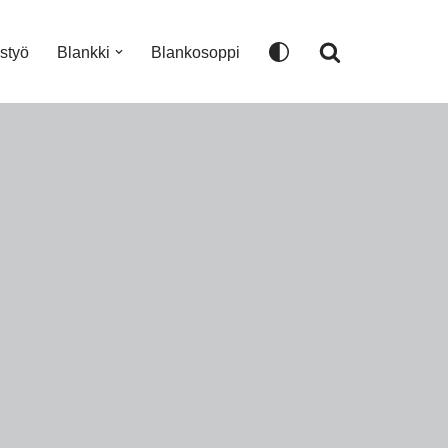
istyö
Blankki
Blankosoppi