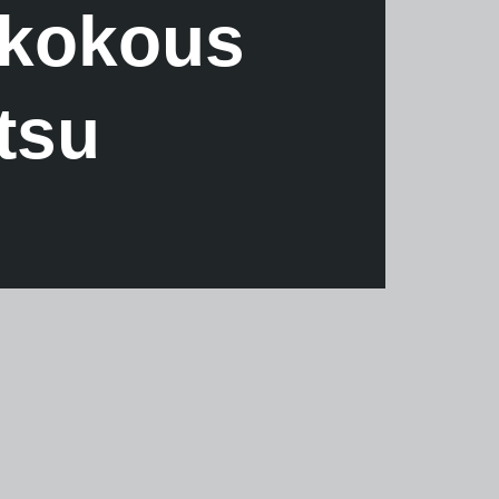
 kokous
tsu