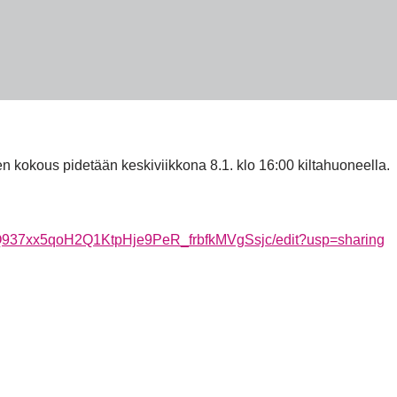
 kokous pidetään keskiviikkona 8.1. klo 16:00 kiltahuoneella.
SQ937xx5qoH2Q1KtpHje9PeR_frbfkMVgSsjc/edit?usp=sharing