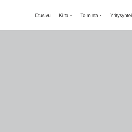
Etusivu
Kilta
Toiminta
Yritysyhte