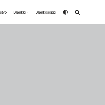
istyö
Blankki
Blankosoppi