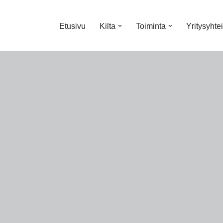
Etusivu
Kilta
Toiminta
Yritysyhte