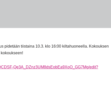
s pidetään tiistaina 10.3. klo 16:00 kiltahuoneella. Kokouksen
oa kokoukseen!
XEKvDCDSF-Qe3A_DZnz3UM8dsEobEa9XoO_GG7Mg/edit?