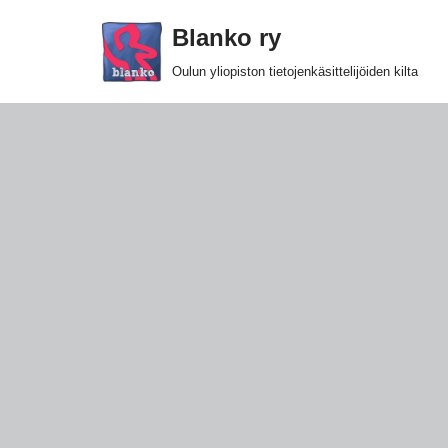
Blanko ry
Siirry
Oulun yliopiston tietojenkäsittelijöiden kilta
suoraan
sisältöön