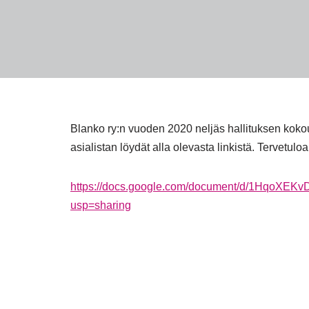
Blanko ry:n vuoden 2020 neljäs hallituksen kokou
asialistan löydät alla olevasta linkistä. Tervetul
https://docs.google.com/document/d/1Hqo
usp=sharing