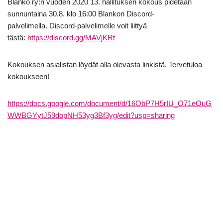
Blanko ry:n vuoden 2020 13. hallituksen kokous pidetään
sunnuntaina 30.8. klo 16:00 Blankon Discord-
palvelimella. Discord-palvelimelle voit liittyä
tästä:
https://discord.gg/MAVjKRt
Kokouksen asialistan löydät alla olevasta linkistä. Tervetuloa
kokoukseen!
https://docs.google.com/document/d/16ObP7H5rIU_O71eOuG
WWBGYytJ59dopNH53yg3Bf3yg/edit?usp=sharing