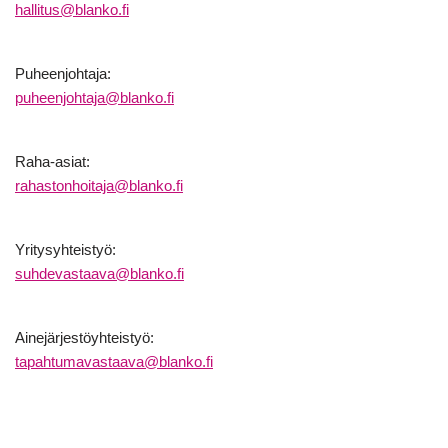
hallitus@blanko.fi
Puheenjohtaja:
puheenjohtaja@blanko.fi
Raha-asiat:
rahastonhoitaja@blanko.fi
Yritysyhteistyö:
suhdevastaava@blanko.fi
Ainejärjestöyhteistyö:
tapahtumavastaava@blanko.fi