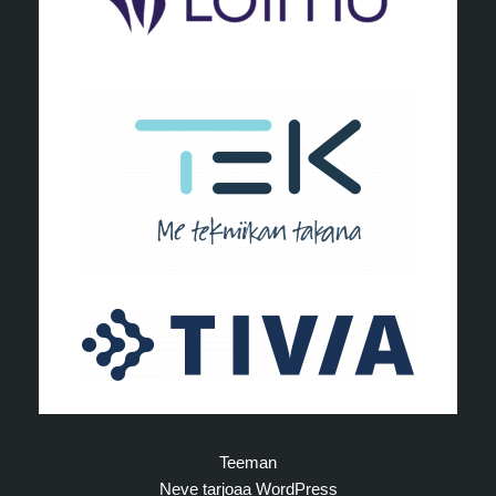
Teeman
Neve
tarjoaa
WordPress