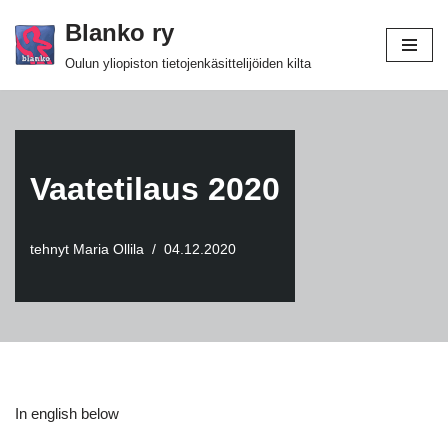
Blanko ry
Siirry
Oulun yliopiston tietojenkäsittelijöiden kilta
suoraan
sisältöön
Vaatetilaus 2020
tehnyt
Maria Ollila
04.12.2020
In english below