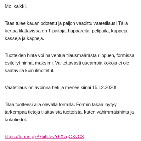
Moi kaikki,
Taas tulee kauan odotettu ja paljon vaadittu vaatetilaus! Tällä
kertaa tilattavissa on T-paitoja, huppareita, pelipaita, kuppeja,
kasseja ja käppejä.
Tuotteiden hinta voi halventua tilausmäärästä riippuen, formissa
esitellyt hinnat maksimi. Valitettavasti useampia kokoja ei ole
saatavilla kuin ilmoitetut.
Vaatetilaus on avoinna heti ja menee kiinni 15.12.2020!
Tilaa tuotteesi alla olevalla formilla. Formin takaa löytyy
tarkempaa tietoja tilattavista tuotteista, kuten vähimmäishinta ja
kokotiedot:
https://forms.gle/7bifCevY6XzgCXvC8