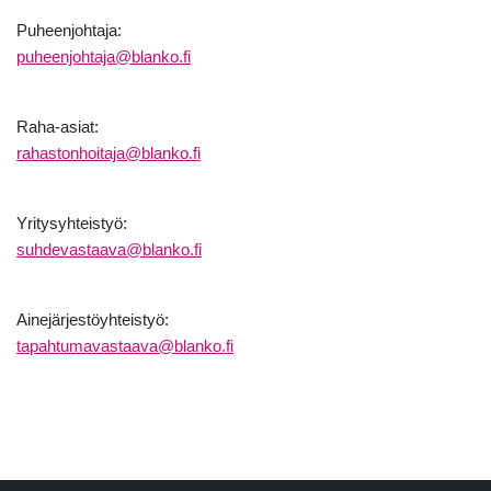
Puheenjohtaja:
puheenjohtaja@blanko.fi
Raha-asiat:
rahastonhoitaja@blanko.fi
Yritysyhteistyö:
suhdevastaava@blanko.fi
Ainejärjestöyhteistyö:
tapahtumavastaava@blanko.fi