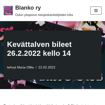
Blanko ry
Siirry
Oulun yliopiston tietojenkäsittelijöiden kilta
suoraan
sisältöön
Kevättalven bileet
26.2.2022 kello 14
tehnyt
Maria Ollila
22.02.2022