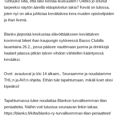
Tuntuuko siltä, että talvi kestää ikuisuuden? Oletko jo istunut
tarpeeksi näytön äärellä etäopiskelun takia? Kevät on tulossa,
joten nyt on aika juhlistaa kevättalvea kera muiden opiskelijoiden
ja ihan livenä.
Blanko järjestää keskustaa elävöittääkseen kevättalven
kovimmat bileet ihan kaupungin sykkeessä Basso Clubilla
lauantaina 26.2., jossa pääsee nauttimaan juomia ja drinkkejä
haalarit jalassa pitkän talven vihdoin vähitellen kääntyessä
kevääksi.
Ovet avautuvat jo klo 14 alkaen.. Seuraamme ja noudatamme
THL:n ja AVI:n ohjeita. Ethän tule tapahtumaan, mikäli koet olosi
kipeäksi!
Tapahtumassa tulee noudattaa Blankon turvallisemman tilan
periaatteita. Näihin voit tutustua seuraavan linkin takaa:
https://blanko.fi/kilta/blanko-ry-turvallisemman-tilan-periaatteet/