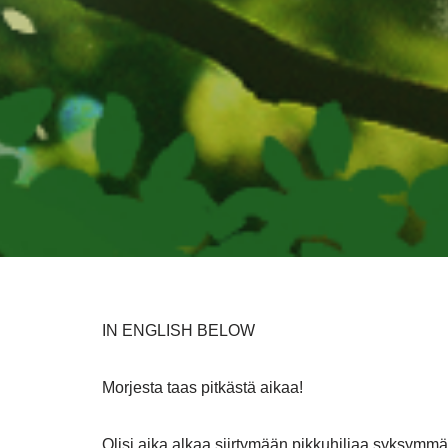
IN ENGLISH BELOW
Morjesta taas pitkästä aikaa!
Olisi aika alkaa siirtymään pikkuhiljaa syksym