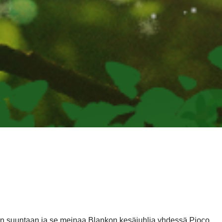
män suuntaan ja se meinaa Blankon kesäjuhlia yhdessä Pioco