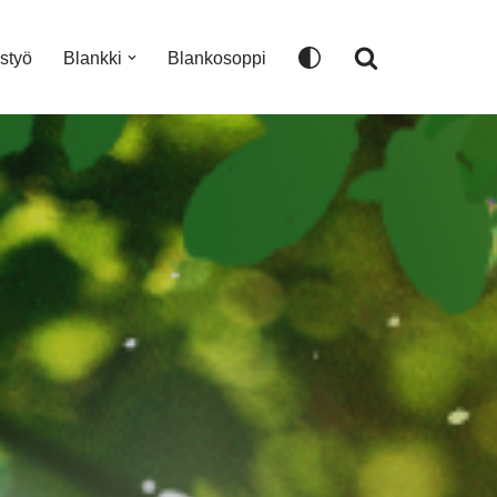
istyö
Blankki
Blankosoppi