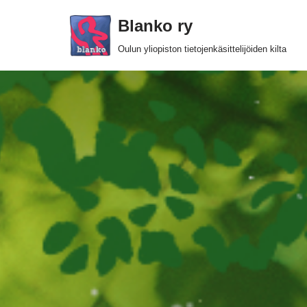
Blanko ry
Siirry
Oulun yliopiston tietojenkäsittelijöiden kilta
suoraan
sisältöön