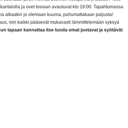
aritalolla ja ovet tosiaan avautuvat klo 18:00. Tapahtumassa
una alkaakin jo olemaan kuuma, puhumattakaan paljusta!
naus, niin kaikki pääsevät mukavasti lämmittelemään syksyä
uun tapaan kannattaa itse tuoda omat juotavat ja syötävät