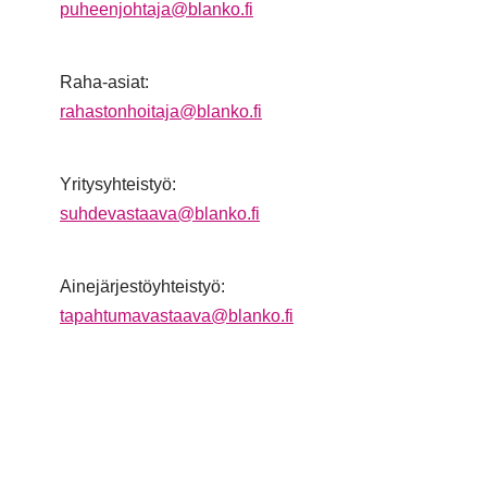
puheenjohtaja@blanko.fi
Raha-asiat:
rahastonhoitaja@blanko.fi
Yritysyhteistyö:
suhdevastaava@blanko.fi
Ainejärjestöyhteistyö:
tapahtumavastaava@blanko.fi