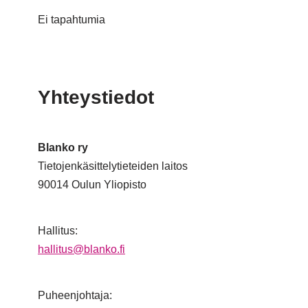
Ei tapahtumia
Yhteystiedot
Blanko ry
Tietojenkäsittelytieteiden laitos
90014 Oulun Yliopisto
Hallitus:
hallitus@blanko.fi
Puheenjohtaja: