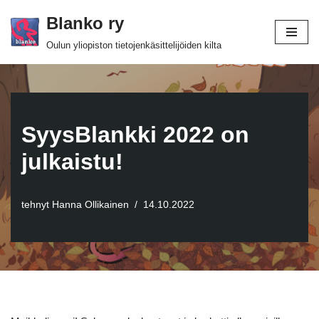
Blanko ry
Siirry
Oulun yliopiston tietojenkäsittelijöiden kilta
suoraan
sisältöön
SyysBlankki 2022 on
julkaistu!
tehnyt
Hanna Ollikainen
14.10.2022