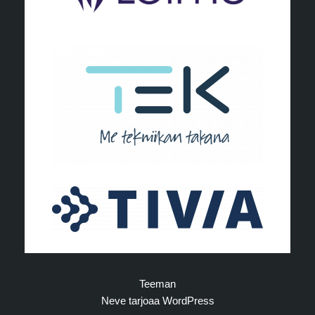
Teeman
Neve
tarjoaa
WordPress