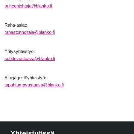
puheenjohtaja@blanko.fi
Raha-asiat:
rahastonhoitaja@blanko.fi
Yritysyhteistyö:
suhdevastaava@blanko.fi
Ainejärjestöyhteistyö:
tapahtumavastaava@blanko.fi
Yhteistyössä