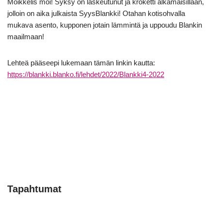
Moikkelis moi! Syksy on laskeutunut ja kroketti alkamaisillaan,
jolloin on aika julkaista SyysBlankki! Otahan kotisohvalla
mukava asento, kupponen jotain lämmintä ja uppoudu Blankin
maailmaan!
Lehteä pääseepi lukemaan tämän linkin kautta:
https://blankki.blanko.fi/lehdet/2022/Blankki4-2022
Tapahtumat