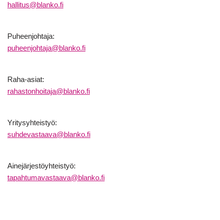
hallitus@blanko.fi
Puheenjohtaja:
puheenjohtaja@blanko.fi
Raha-asiat:
rahastonhoitaja@blanko.fi
Yritysyhteistyö:
suhdevastaava@blanko.fi
Ainejärjestöyhteistyö:
tapahtumavastaava@blanko.fi