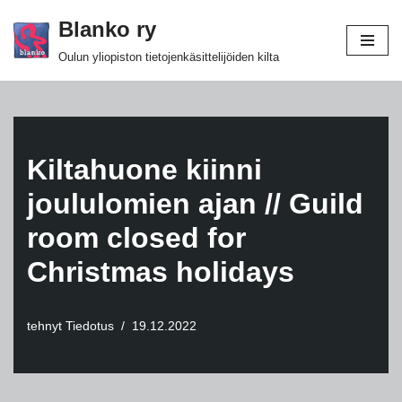
Blanko ry
Siirry
Oulun yliopiston tietojenkäsittelijöiden kilta
suoraan
sisältöön
Kiltahuone kiinni
joululomien ajan // Guild
room closed for
Christmas holidays
tehnyt
Tiedotus
19.12.2022