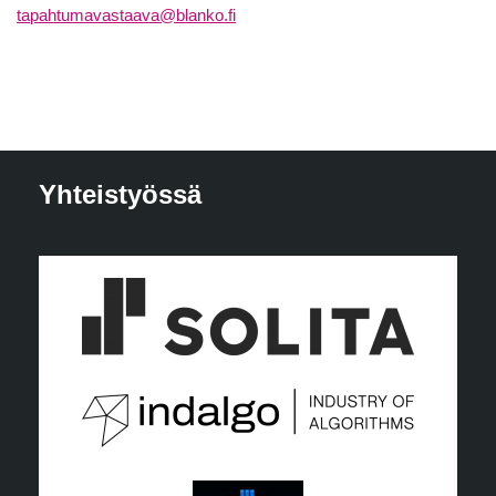
tapahtumavastaava@blanko.fi
Yhteistyössä