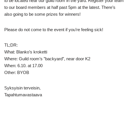
to be located near our guild room in the yard. Register your team
to our board members at half past 5pm at the latest. There’s
also going to be some prizes for winners!
Please do not come to the event if you’re feeling sick!
TL;DR:
What: Blanko’s kroketti
Where: Guild room’s ”backyard”, near door K2
When: 6.10. at 17.00
Other: BYOB
Syksyisin terveisin,
Tapahtumavastaava