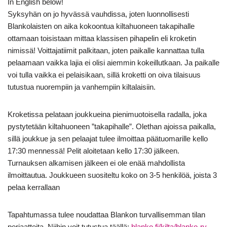
In English below!
Syksyhän on jo hyvässä vauhdissa, joten luonnollisesti
Blankolaisten on aika kokoontua kiltahuoneen takapihalle
ottamaan toisistaan mittaa klassisen pihapelin eli kroketin
nimissä! Voittajatiimit palkitaan, joten paikalle kannattaa tulla
pelaamaan vaikka lajia ei olisi aiemmin kokeillutkaan. Ja paikalle
voi tulla vaikka ei pelaisikaan, sillä kroketti on oiva tilaisuus
tutustua nuorempiin ja vanhempiin kiltalaisiin.
Kroketissa pelataan joukkueina pienimuotoisella radalla, joka
pystytetään kiltahuoneen ”takapihalle”. Olethan ajoissa paikalla,
sillä joukkue ja sen pelaajat tulee ilmoittaa päätuomarille kello
17:30 mennessä! Pelit aloitetaan kello 17:30 jälkeen.
Turnauksen alkamisen jälkeen ei ole enää mahdollista
ilmoittautua. Joukkueen suositeltu koko on 3-5 henkilöä, joista 3
pelaa kerrallaan
Tapahtumassa tulee noudattaa Blankon turvallisemman tilan
periaatteita. Niihin voit tutustua täällä:
blanko.fi/kilta/blanko-ry-