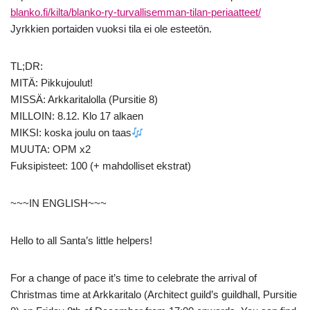
blanko.fi/kilta/blanko-ry-turvallisemman-tilan-periaatteet/
Jyrkkien portaiden vuoksi tila ei ole esteetön.
TL;DR:
MITÄ: Pikkujoulut!
MISSÄ: Arkkaritalolla (Pursitie 8)
MILLOIN: 8.12. Klo 17 alkaen
MIKSI: koska joulu on taas
MUUTA: OPM x2
Fuksipisteet: 100 (+ mahdolliset ekstrat)
~~~IN ENGLISH~~~
Hello to all Santa’s little helpers!
For a change of pace it’s time to celebrate the arrival of
Christmas time at Arkkaritalo (Architect guild’s guildhall, Pursitie