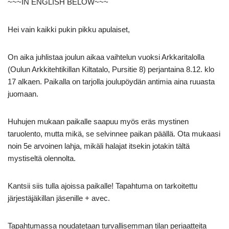
~~~IN ENGLISH BELOW~~~
Hei vain kaikki pukin pikku apulaiset,
On aika juhlistaa joulun aikaa vaihtelun vuoksi Arkkaritalolla
(Oulun Arkkitehtikillan Kiltatalo, Pursitie 8) perjantaina 8.12. klo
17 alkaen. Paikalla on tarjolla joulupöydän antimia aina ruuasta
juomaan.
Huhujen mukaan paikalle saapuu myös eräs mystinen
taruolento, mutta mikä, se selvinnee paikan päällä. Ota mukaasi
noin 5e arvoinen lahja, mikäli halajat itsekin jotakin tältä
mystiseltä olennolta.
Kantsii siis tulla ajoissa paikalle! Tapahtuma on tarkoitettu
järjestäjäkillan jäsenille + avec.
Tapahtumassa noudatetaan turvallisemman tilan periaatteita