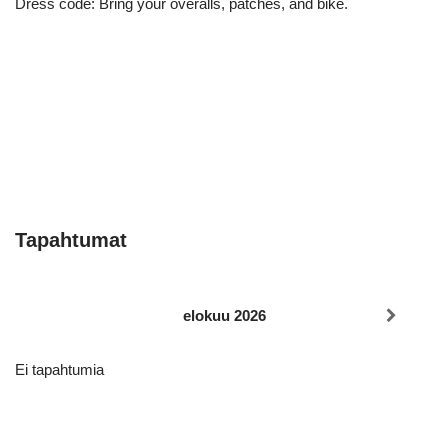
Dress code: Bring your overalls, patches, and bike.
Tapahtumat
elokuu 2026
Ei tapahtumia