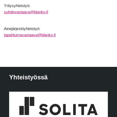
Yritysyhteistyö:
suhdevastaava@blanko.fi
Ainejärjestöyhteistyö:
tapahtumavastaava@blanko.fi
Yhteistyössä