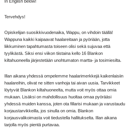
In English below!
Tervehdys!
Opiskelijan suosikkivuodenaika, Wappu, on vihdoin täällä!
Wappuna kaikki kaipaavat haalareitaan ja pyöriään, jotta
liikkuminen tapahtumasta toiseen olisi sekä sujuvaa että
tyylikästä. Siksi ensi viikon tiistaina kello 16 Blankon
kiltahuoneella järjestetään unohtumaton martta- ja tosimiesilta.
Illan aikana yhdessä ompelemme haalarimerkkejä kaikenlaisiin
haalareihin, olivat ne sitten vanhoja tai aivan uusia. Tarvikkeet
löytyvät Blankon kiltahuoneelta, mutta voit myös ottaa omia
mukaan. Lisäksi on mahdollisuus huoltaa omaa pyörääsi
yhdessä muiden kanssa, joten ota fillarisi mukaan ja varustaudu
korjaustarvikkeilla, jos sinulla on omia. Blankon
korjausvalikoimasta voit tiedustella hallitukselta. Illan aikana
tarjolla myös pientä purtavaa.