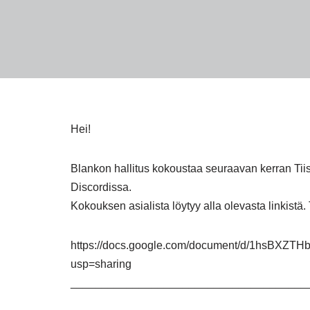
Hei!
Blankon hallitus kokoustaa seuraavan kerran Tiis
Discordissa.
Kokouksen asialista löytyy alla olevasta linkistä
https://docs.google.com/document/d/1hsBX
usp=sharing
______________________________________