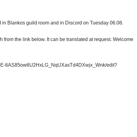
ld in Blankos guild room and in Discord on Tuesday 06.08.
h from the link below. It can be translated at request. Welcome
ZTHbE-6AS85ow6U2HxLG_NqUXasTd4DXwjx_Wnk/edit?