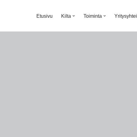
Etusivu
Kilta
Toiminta
Yritysyhte