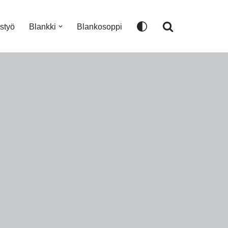
istyö
Blankki
Blankosoppi