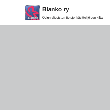
Blanko ry
Siirry
Oulun yliopiston tietojenkäsittelijöiden kilta
suoraan
sisältöön