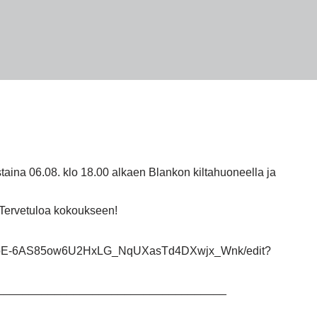
taina 06.08. klo 18.00 alkaen Blankon kiltahuoneella ja
. Tervetuloa kokoukseen!
ZTHbE-6AS85ow6U2HxLG_NqUXasTd4DXwjx_Wnk/edit?
____________________________________