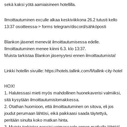
sekä kaksi yötä aamiaisineen hotellilla.
Ilmoittautuminen exculle alkaa keskiviikkona 26.2 tutusti kello
13:37 osoitteessa-> forms telegram/discord/sähköposti
Blankon jäsenet menevät ilmoittautumisessa edelle.
Ilmoittautuminen menee kiinni 6.3. klo 13:37.
Muista tarkistaa Blankon jäsenyytesi ennen ilmoittautumista!
Linkki hotellin sivuille: https://hotels.tallink.com/fi/tallink-city-hotel
HOX!
1. Halutessasi mieti myös mahdollinen huonekaverisi valmiiksi,
sitä kysytään ilmoittautumislomakkessa.
2. Otathan huomioon, että ilmoittautuminen on sitova, eli jos
joudut perumaan lähtösi, eikä paikkaasi saada täytettyä,
peritään sinulta koko matkan hinta.
3. Muista tarkistaa passisi voimassaolo ennen matkalle lähtöä!