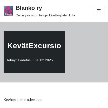
Blanko ry
Siirry
Oulun yliopiston tietojenkäsittelijöiden kilta
suoraan
sisältöön
KevätExcursio
tehnyt
Tiedotus
20.02.2025
Kevätexcursio tulee taas!