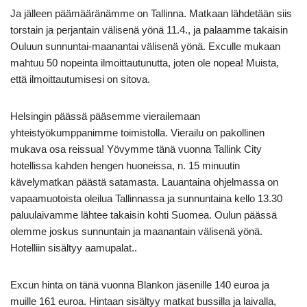
Ja jälleen päämääränämme on Tallinna. Matkaan lähdetään siis
torstain ja perjantain välisenä yönä 11.4., ja palaamme takaisin
Ouluun sunnuntai-maanantai välisenä yönä. Exculle mukaan
mahtuu 50 nopeinta ilmoittautunutta, joten ole nopea! Muista,
että ilmoittautumisesi on sitova.
Helsingin päässä pääsemme vierailemaan
yhteistyökumppanimme toimistolla. Vierailu on pakollinen
mukava osa reissua! Yövymme tänä vuonna Tallink City
hotellissa kahden hengen huoneissa, n. 15 minuutin
kävelymatkan päästä satamasta. Lauantaina ohjelmassa on
vapaamuotoista oleilua Tallinnassa ja sunnuntaina kello 13.30
paluulaivamme lähtee takaisin kohti Suomea. Oulun päässä
olemme joskus sunnuntain ja maanantain välisenä yönä.
Hotelliin sisältyy aamupalat..
Excun hinta on tänä vuonna Blankon jäsenille 140 euroa ja
muille 161 euroa. Hintaan sisältyy matkat bussilla ja laivalla,