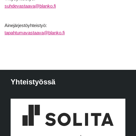
suhdevastaava@blanko.fi
Ainejärjestöyhteistyö:
tapahtumavastaava@blanko.fi
Yhteistyössä