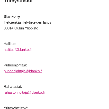
Yhteystiedot
Blanko ry
Tietojenkäsittelytieteiden laitos
90014 Oulun Yliopisto
Hallitus:
hallitus@blanko.fi
Puheenjohtaja:
puheenjohtaja@blanko.fi
Raha-asiat:
rahastonhoitaja@blanko.fi
Yritysyhteistyö: