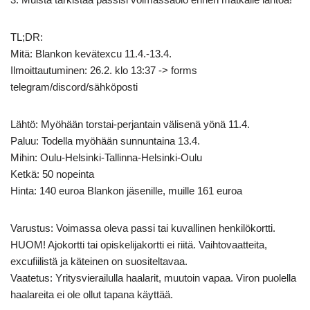
TL;DR:
Mitä: Blankon kevätexcu 11.4.-13.4.
Ilmoittautuminen: 26.2. klo 13:37 -> forms
telegram/discord/sähköposti
Lähtö: Myöhään torstai-perjantain välisenä yönä 11.4.
Paluu: Todella myöhään sunnuntaina 13.4.
Mihin: Oulu-Helsinki-Tallinna-Helsinki-Oulu
Ketkä: 50 nopeinta
Hinta: 140 euroa Blankon jäsenille, muille 161 euroa
Varustus: Voimassa oleva passi tai kuvallinen henkilökortti.
HUOM! Ajokortti tai opiskelijakortti ei riitä. Vaihtovaatteita,
excufiilistä ja käteinen on suositeltavaa.
Vaatetus: Yritysvierailulla haalarit, muutoin vapaa. Viron puolella
haalareita ei ole ollut tapana käyttää.