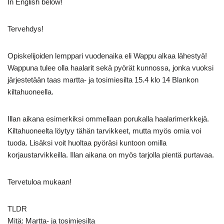
In English below!
Tervehdys!
Opiskelijoiden lemppari vuodenaika eli Wappu alkaa lähestyä!
Wappuna tulee olla haalarit sekä pyörät kunnossa, jonka vuoksi
järjestetään taas martta- ja tosimiesilta 15.4 klo 14 Blankon
kiltahuoneella.
Illan aikana esimerkiksi ommellaan porukalla haalarimerkkejä.
Kiltahuoneelta löytyy tähän tarvikkeet, mutta myös omia voi
tuoda. Lisäksi voit huoltaa pyöräsi kuntoon omilla
korjaustarvikkeilla. Illan aikana on myös tarjolla pientä purtavaa.
Tervetuloa mukaan!
TLDR
Mitä: Martta- ja tosimiesilta