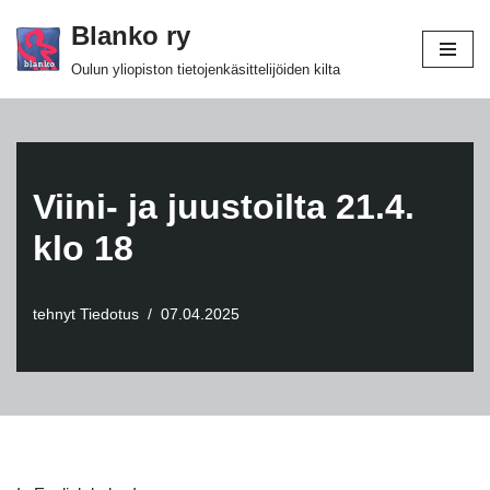
Blanko ry
Siirry
Oulun yliopiston tietojenkäsittelijöiden kilta
suoraan
sisältöön
Viini- ja juustoilta 21.4.
klo 18
tehnyt
Tiedotus
07.04.2025