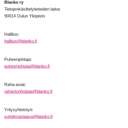
Blanko ry
Tietojenkäsittelytieteiden laitos
90014 Oulun Yliopisto
Hallitus:
hallitus@blanko.fi
Puheenjohtaja:
puheenjohtaja@blanko.fi
Raha-asiat:
rahastonhoitaja@blanko.fi
Yritysyhteistyö:
suhdevastaava@blanko.fi