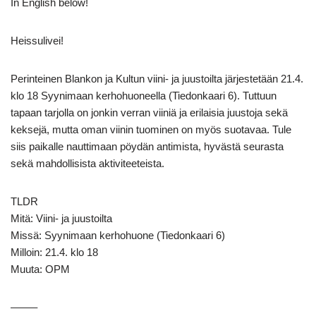
In English below!
Heissulivei!
Perinteinen Blankon ja Kultun viini- ja juustoilta järjestetään 21.4.
klo 18 Syynimaan kerhohuoneella (Tiedonkaari 6). Tuttuun
tapaan tarjolla on jonkin verran viiniä ja erilaisia juustoja sekä
keksejä, mutta oman viinin tuominen on myös suotavaa. Tule
siis paikalle nauttimaan pöydän antimista, hyvästä seurasta
sekä mahdollisista aktiviteeteista.
TLDR
Mitä: Viini- ja juustoilta
Missä: Syynimaan kerhohuone (Tiedonkaari 6)
Milloin: 21.4. klo 18
Muuta: OPM
——–