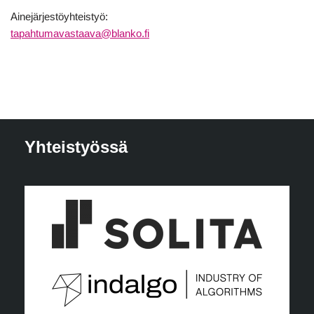
Ainejärjestöyhteistyö:
tapahtumavastaava@blanko.fi
Yhteistyössä