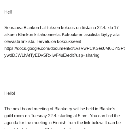
Hei!
Seuraava Blankon hallituksen kokous on tiistaina 22.4. klo 17
alkaen Blankon kiltahuoneella. Kokouksen asialista löytyy alla
olevasta linkistä. Tervetuloa kokoukseen!
https://docs.google.com/document/d/1vsVwPCKSes0M6Di4SPt
ywdDJWLhAfTyEDvSRxIwF4uE/edit?usp=sharing
____________________________________________________
________
Hello!
The next board meeting of Blanko ry will be held in Blanko’s
guild room on Tuesday 22.4. starting at 5 pm. You can find the
agenda for the meeting in Finnish from the link below. It can be