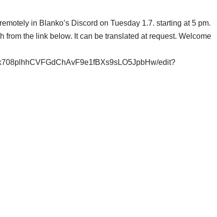
remotely in Blanko’s Discord on Tuesday 1.7. starting at 5 pm.
h from the link below. It can be translated at request. Welcome
4zIk708plhhCVFGdChAvF9e1fBXs9sLO5JpbHw/edit?