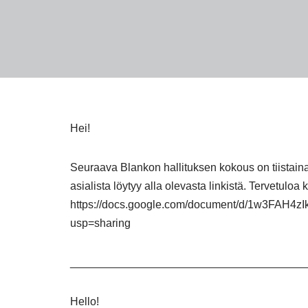
Hei!
Seuraava Blankon hallituksen kokous on tiistain
asialista löytyy alla olevasta linkistä. Tervetulo
https://docs.google.com/document/d/1w3FAH
usp=sharing
______________________________________
Hello!