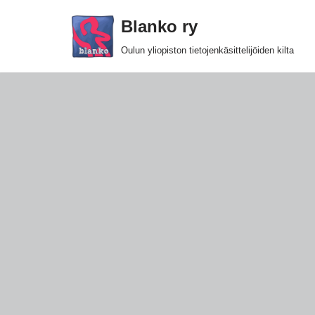
Blanko ry
Siirry
Oulun yliopiston tietojenkäsittelijöiden kilta
suoraan
sisältöön