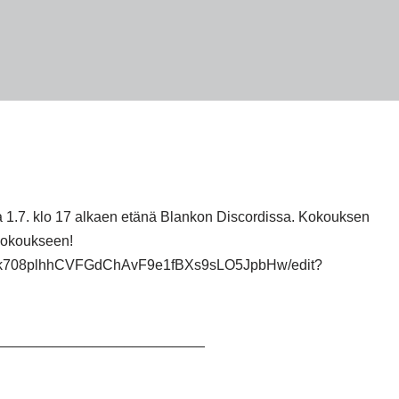
a 1.7. klo 17 alkaen etänä Blankon Discordissa. Kokouksen
a kokoukseen!
4zIk708plhhCVFGdChAvF9e1fBXs9sLO5JpbHw/edit?
__________________________