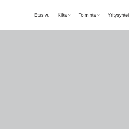
Etusivu
Kilta
Toiminta
Yritysyhte