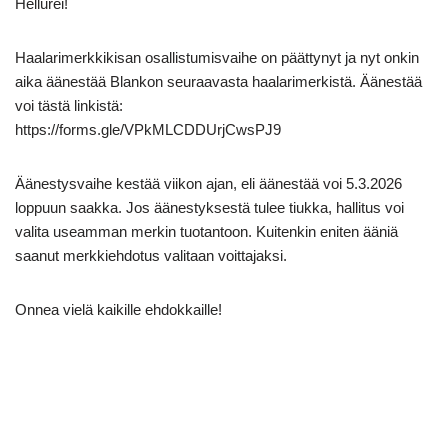
Hellurei!
Haalarimerkkikisan osallistumisvaihe on päättynyt ja nyt onkin
aika äänestää Blankon seuraavasta haalarimerkistä. Äänestää
voi tästä linkistä:
https://forms.gle/VPkMLCDDUrjCwsPJ9
Äänestysvaihe kestää viikon ajan, eli äänestää voi 5.3.2026
loppuun saakka. Jos äänestyksestä tulee tiukka, hallitus voi
valita useamman merkin tuotantoon. Kuitenkin eniten ääniä
saanut merkkiehdotus valitaan voittajaksi.
Onnea vielä kaikille ehdokkaille!