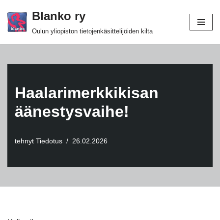
Blanko ry
Siirry
Oulun yliopiston tietojenkäsittelijöiden kilta
suoraan
sisältöön
Haalarimerkkikisan
äänestysvaihe!
tehnyt
Tiedotus
26.02.2026