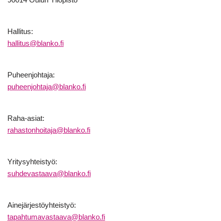
Hallitus:
hallitus@blanko.fi
Puheenjohtaja:
puheenjohtaja@blanko.fi
Raha-asiat:
rahastonhoitaja@blanko.fi
Yritysyhteistyö:
suhdevastaava@blanko.fi
Ainejärjestöyhteistyö:
tapahtumavastaava@blanko.fi