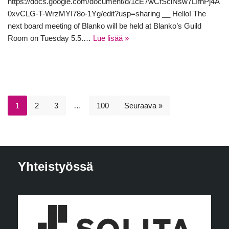
https://docs.google.com/document/d/1cE7wCfSclNsw7LIfhPj4A
0xvCLG-T-WrzMYI78o-1Yg/edit?usp=sharing __ Hello! The
next board meeting of Blanko will be held at Blanko’s Guild
Room on Tuesday 5.5.…
Lue lisää »
1
2
3
…
100
Seuraava »
Yhteistyössä