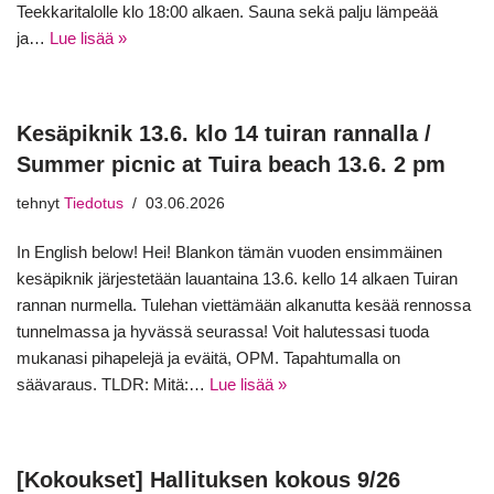
Teekkaritalolle klo 18:00 alkaen. Sauna sekä palju lämpeää
ja…
Lue lisää »
Kesäpiknik 13.6. klo 14 tuiran rannalla /
Summer picnic at Tuira beach 13.6. 2 pm
tehnyt
Tiedotus
03.06.2026
In English below! Hei! Blankon tämän vuoden ensimmäinen
kesäpiknik järjestetään lauantaina 13.6. kello 14 alkaen Tuiran
rannan nurmella. Tulehan viettämään alkanutta kesää rennossa
tunnelmassa ja hyvässä seurassa! Voit halutessasi tuoda
mukanasi pihapelejä ja eväitä, OPM. Tapahtumalla on
säävaraus. TLDR: Mitä:…
Lue lisää »
[Kokoukset] Hallituksen kokous 9/26