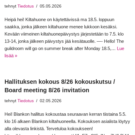
tehnyt
Tiedotus
05.05.2026
Heipä hei! Kiltahuone on käytettävissä ma 18.5. loppuun
saakka, jonka jälkeen kiltahuone menee lukkoon kesäksi.
Kevään viimeinen kiltahuonepäivystys järjestetään to 7.5. klo
13-14, jonka jälkeen päivystys jää kesätauolle. —- Hello! The
guildroom will go on summer break after Monday 18.5,…
Lue
lisää »
Hallituksen kokous 8/26 kokouskutsu /
Board meeting 8/26 invitation
tehnyt
Tiedotus
02.05.2026
Hei! Blankon hallitus kokoustaa seuraavan kerran tiistaina 5.5.
klo 16 alkaen Blankon kiltahuoneella. Kokouksen asialista löytyy
alla olevasta linkistä. Tervetuloa kokoukseen!