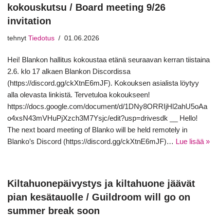
kokouskutsu / Board meeting 9/26
invitation
tehnyt
Tiedotus
01.06.2026
Hei! Blankon hallitus kokoustaa etänä seuraavan kerran tiistaina
2.6. klo 17 alkaen Blankon Discordissa
(https://discord.gg/ckXtnE6mJF). Kokouksen asialista löytyy
alla olevasta linkistä. Tervetuloa kokoukseen!
https://docs.google.com/document/d/1DNy8ORRIjHl2ahU5oAa
o4xsN43mVHuPjXzch3M7Ysjc/edit?usp=drivesdk __ Hello!
The next board meeting of Blanko will be held remotely in
Blanko’s Discord (https://discord.gg/ckXtnE6mJF)…
Lue lisää »
Kiltahuonepäivystys ja kiltahuone jäävät
pian kesätauolle / Guildroom will go on
summer break soon