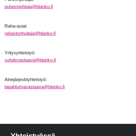
puheenjohtaja@blanko.fi
Raha-asiat:
rahastonhoitaja@blanko.fi
Yritysyhteistyö:
suhdevastaava@blanko.fi
Ainejärjestöyhteistyö:
tapahtumavastaava@blanko.fi
Yhteistyössä