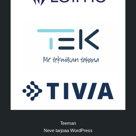
Teeman
Neve
tarjoaa
WordPress