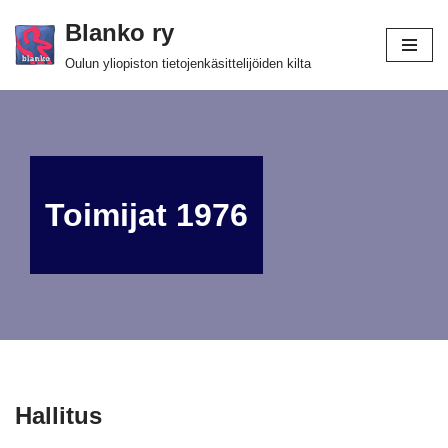
Blanko ry
Siirry
Oulun yliopiston tietojenkäsittelijöiden kilta
suoraan
sisältöön
Toimijat 1976
Hallitus