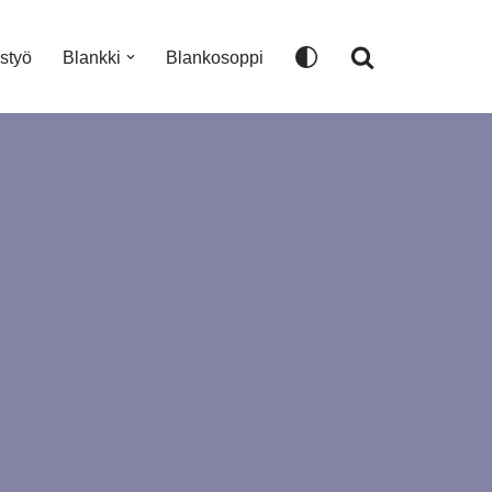
istyö
Blankki
Blankosoppi