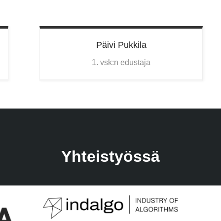
Päivi
Pukkila
1. vsk:n edustaja
Yhteistyössä