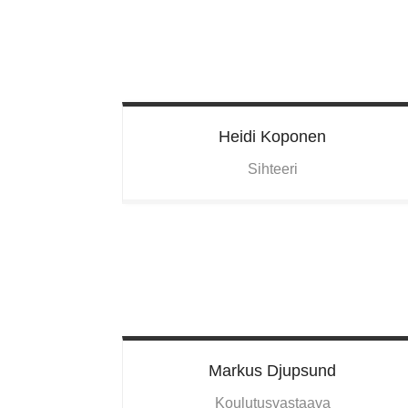
Heidi
Koponen
Sihteeri
Markus
Djupsund
Koulutusvastaava