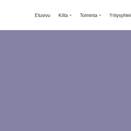
Etusivu
Kilta
Toiminta
Yritysyhte