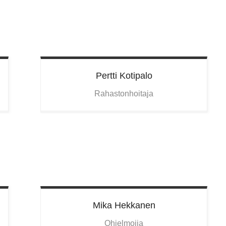
Pertti
Kotipalo
Rahastonhoitaja
Mika
Hekkanen
Ohjelmoija