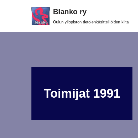
Blanko ry
Siirry
Oulun yliopiston tietojenkäsittelijöiden kilta
suoraan
sisältöön
Toimijat 1991