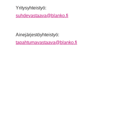
Yritysyhteistyö:
suhdevastaava@blanko.fi
Ainejärjestöyhteistyö:
tapahtumavastaava@blanko.fi