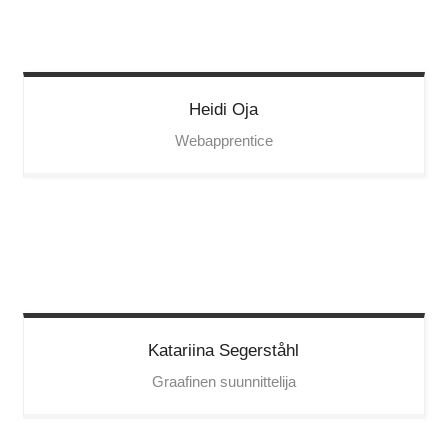
Heidi
Oja
Webapprentice
Katariina
Segerståhl
Graafinen suunnittelija