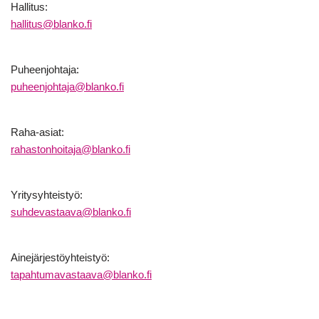
Hallitus:
hallitus@blanko.fi
Puheenjohtaja:
puheenjohtaja@blanko.fi
Raha-asiat:
rahastonhoitaja@blanko.fi
Yritysyhteistyö:
suhdevastaava@blanko.fi
Ainejärjestöyhteistyö:
tapahtumavastaava@blanko.fi