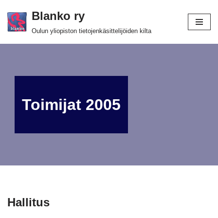
Blanko ry
Siirry
Oulun yliopiston tietojenkäsittelijöiden kilta
suoraan
sisältöön
Toimijat 2005
Hallitus