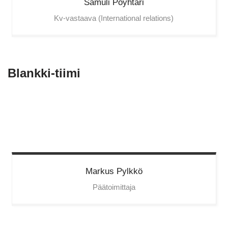
Samuli
Pöyhtäri
Kv-vastaava (International relations)
Blankki-tiimi
Markus
Pylkkö
Päätoimittaja