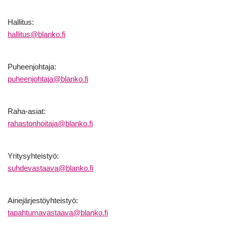
Hallitus:
hallitus@blanko.fi
Puheenjohtaja:
puheenjohtaja@blanko.fi
Raha-asiat:
rahastonhoitaja@blanko.fi
Yritysyhteistyö:
suhdevastaava@blanko.fi
Ainejärjestöyhteistyö:
tapahtumavastaava@blanko.fi