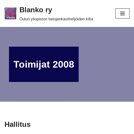
Blanko ry
Siirry
Oulun yliopiston tietojenkäsittelijöiden kilta
suoraan
sisältöön
Toimijat 2008
Hallitus