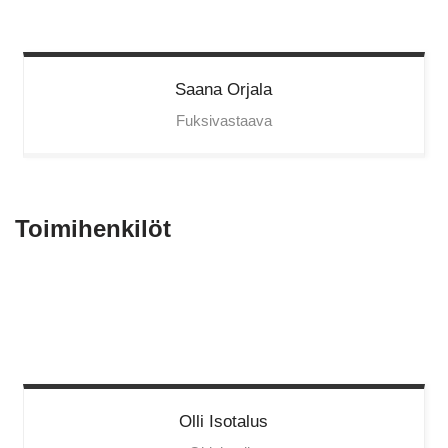
Saana
Orjala
Fuksivastaava
Toimihenkilöt
Olli
Isotalus