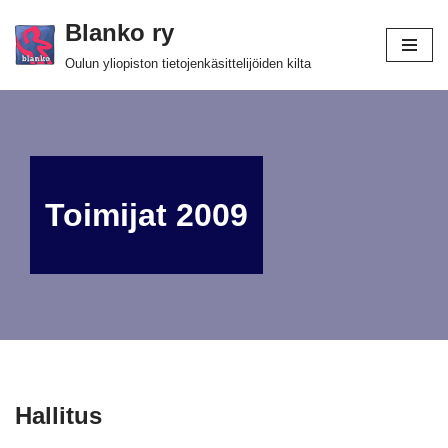
Blanko ry
Siirry
Oulun yliopiston tietojenkäsittelijöiden kilta
suoraan
sisältöön
Toimijat 2009
Hallitus