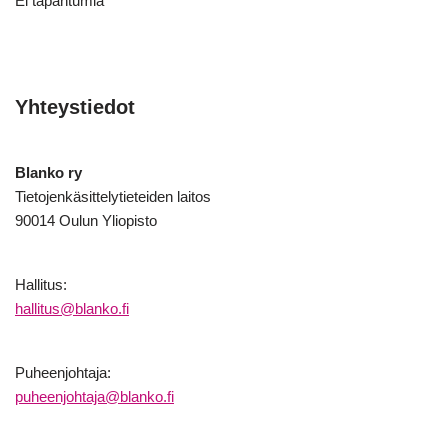
Ei tapahtumia
Yhteystiedot
Blanko ry
Tietojenkäsittelytieteiden laitos
90014 Oulun Yliopisto
Hallitus:
hallitus@blanko.fi
Puheenjohtaja:
puheenjohtaja@blanko.fi