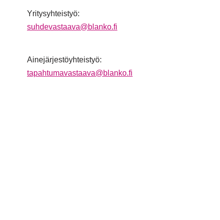
Yritysyhteistyö:
suhdevastaava@blanko.fi
Ainejärjestöyhteistyö:
tapahtumavastaava@blanko.fi