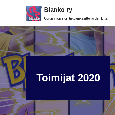
Blanko ry
Siirry
Oulun yliopiston tietojenkäsittelijöiden kilta
suoraan
sisältöön
Toimijat 2020