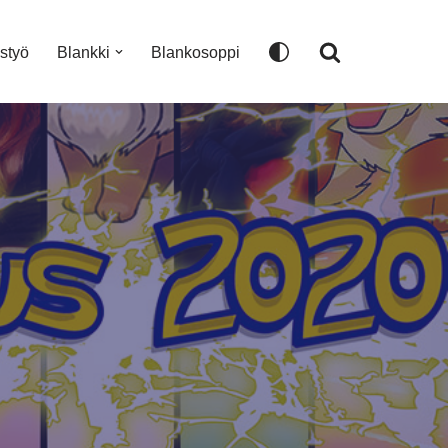
istyö
Blankki
Blankosoppi