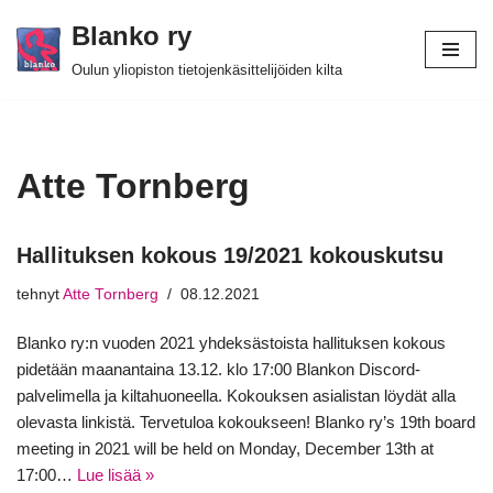
Blanko ry
Siirry
Oulun yliopiston tietojenkäsittelijöiden kilta
suoraan
sisältöön
Atte Tornberg
Hallituksen kokous 19/2021 kokouskutsu
tehnyt
Atte Tornberg
08.12.2021
Blanko ry:n vuoden 2021 yhdeksästoista hallituksen kokous
pidetään maanantaina 13.12. klo 17:00 Blankon Discord-
palvelimella ja kiltahuoneella. Kokouksen asialistan löydät alla
olevasta linkistä. Tervetuloa kokoukseen! Blanko ry’s 19th board
meeting in 2021 will be held on Monday, December 13th at
17:00…
Lue lisää »