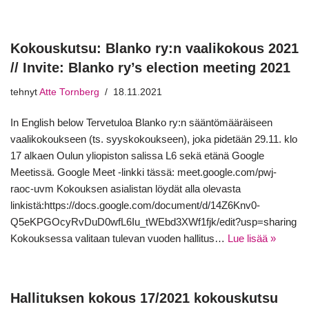
Kokouskutsu: Blanko ry:n vaalikokous 2021
// Invite: Blanko ry’s election meeting 2021
tehnyt
Atte Tornberg
18.11.2021
In English below Tervetuloa Blanko ry:n sääntömääräiseen
vaalikokoukseen (ts. syyskokoukseen), joka pidetään 29.11. klo
17 alkaen Oulun yliopiston salissa L6 sekä etänä Google
Meetissä. Google Meet -linkki tässä: meet.google.com/pwj-
raoc-uvm Kokouksen asialistan löydät alla olevasta
linkistä:https://docs.google.com/document/d/14Z6Knv0-
Q5eKPGOcyRvDuD0wfL6Iu_tWEbd3XWf1fjk/edit?usp=sharing
Kokouksessa valitaan tulevan vuoden hallitus…
Lue lisää »
Hallituksen kokous 17/2021 kokouskutsu