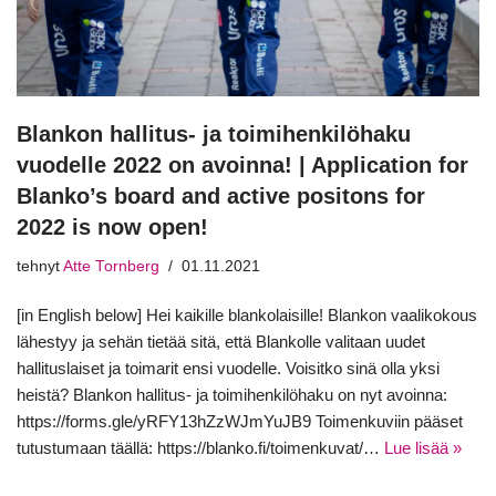
Blankon hallitus- ja toimihenkilöhaku
vuodelle 2022 on avoinna! | Application for
Blanko’s board and active positons for
2022 is now open!
tehnyt
Atte Tornberg
01.11.2021
[in English below] Hei kaikille blankolaisille! Blankon vaalikokous
lähestyy ja sehän tietää sitä, että Blankolle valitaan uudet
hallituslaiset ja toimarit ensi vuodelle. Voisitko sinä olla yksi
heistä? Blankon hallitus- ja toimihenkilöhaku on nyt avoinna:
https://forms.gle/yRFY13hZzWJmYuJB9 Toimenkuviin pääset
tutustumaan täällä: https://blanko.fi/toimenkuvat/…
Lue lisää »